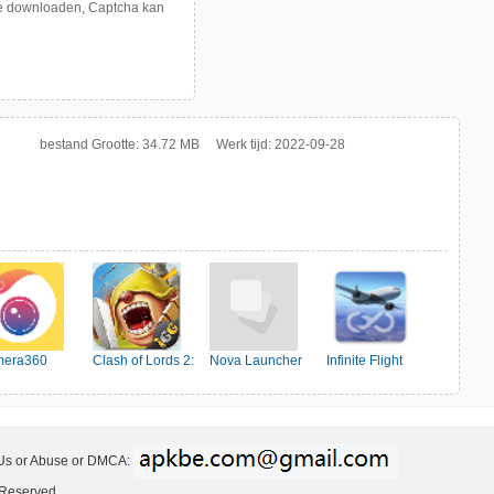
te downloaden, Captcha kan
bestand Grootte:
34.72 MB
Werk tijd:
2022-09-28
era360
Clash of Lords 2:
Nova Launcher
Infinite Flight
Ehrenkampf
Simulator
 Us or Abuse or DMCA:
 Reserved.